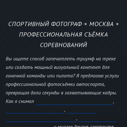
СПОРТИВНЫЙ ФОТОГРАФ × МОСКВА ×
ПРОФЕССИОНАЛЬНАЯ СЪЁМКА
СОРЕВНОВАНИЙ
Вы ищете способ запечатлеть триумф на треке
или создать мощный визуальный контент для
гоночной команды или пилота? Я предлагаю услуги
профессиональной фотосъёмки автоспорта,
превращая доли секунды в захватывающие кадры.
Как я снимал
Российскую серию кольцевых гонок
,
Чемпионат России SMP F4
,
Чемпионат и
Первенство России по картингу
,
Russian Endurance
Challenge
,
GT4 Russia
и многое другое, смотрите